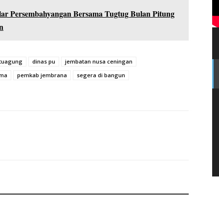
ar Persembahyangan Bersama Tugtug Bulan Pitung
n
a :
Operasi Zebra Agung 2025 Difokuskan sebagai Langkah 
celakaan di Jembrana
tuagung
dinas pu
jembatan nusa ceningan
ama
pemkab jembrana
segera di bangun