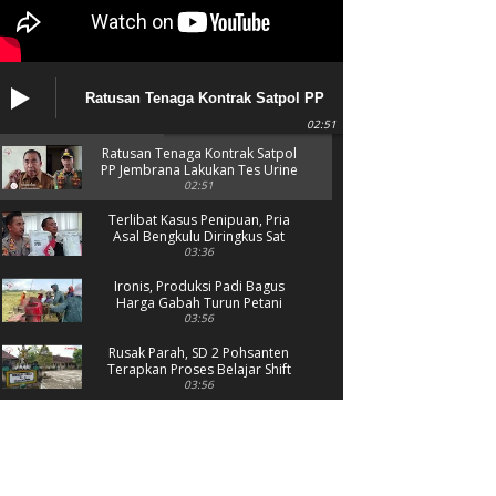
Ratusan Tenaga Kontrak Satpol PP
Preventif
Jembrana Lakukan Tes Urine
02:51
Ratusan Tenaga Kontrak Satpol
PP Jembrana Lakukan Tes Urine
02:51
Terlibat Kasus Penipuan, Pria
Asal Bengkulu Diringkus Sat
Reskrim Polres Jembrana
03:36
Ironis, Produksi Padi Bagus
Harga Gabah Turun Petani
Menjerit
03:56
Rusak Parah, SD 2 Pohsanten
Terapkan Proses Belajar Shift
03:56
Polres Jembrana Bekuk Pelaku
Pencurian disertai Kekerasan
04:10
Tujuh Rumah Warga Terendam