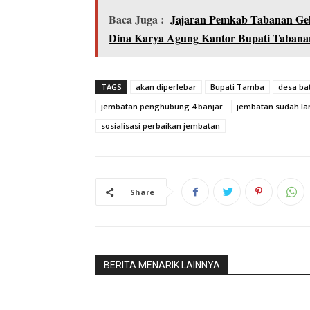
Baca Juga :
Jajaran Pemkab Tabanan Gel
Dina Karya Agung Kantor Bupati Tabana
Baca Jug
Tekan Ke
TAGS
akan diperlebar
Bupati Tamba
desa ba
jembatan penghubung 4 banjar
jembatan sudah l
sosialisasi perbaikan jembatan
Share
BERITA MENARIK LAINNYA