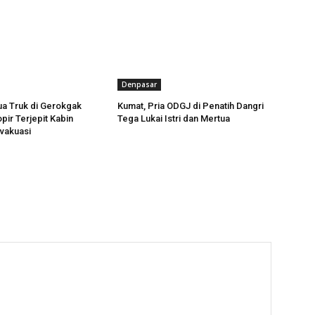
Denpasar
a Truk di Gerokgak
Kumat, Pria ODGJ di Penatih Dangri
pir Terjepit Kabin
Tega Lukai Istri dan Mertua
evakuasi