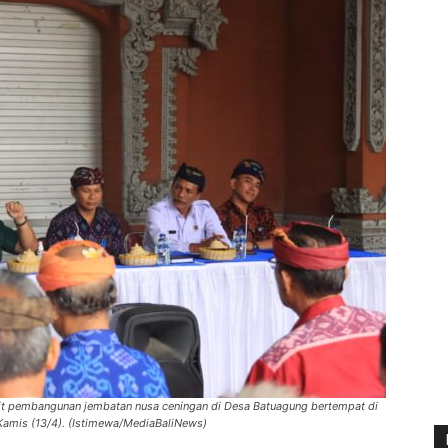
ait pembangunan jembatan nusa ceningan di Desa Batuagung bertempat di
Kamis (13/4). (Istimewa/MediaBaliNews)