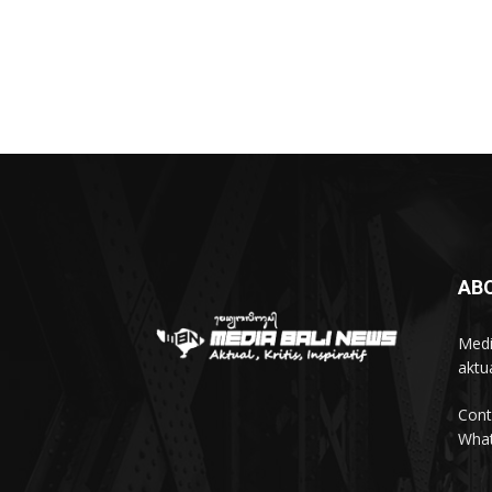
AB
Medi
aktua
Cont
Wha