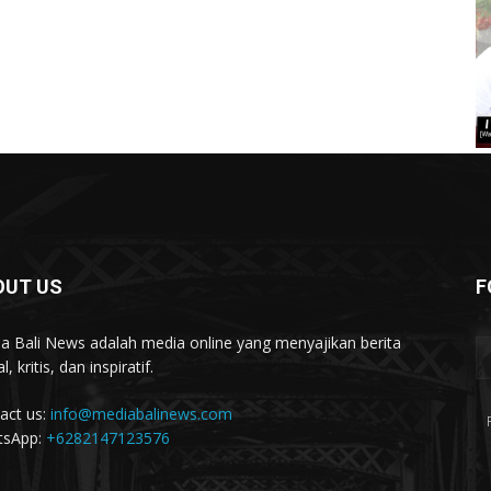
OUT US
F
a Bali News adalah media online yang menyajikan berita
l, kritis, dan inspiratif.
act us:
info@mediabalinews.com
tsApp:
+6282147123576