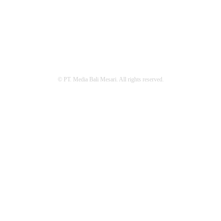
REDAKSI
PEDOMAN MEDIA SIBER
PRIVACY POLICY
© PT. Media Bali Mesari. All rights reserved.