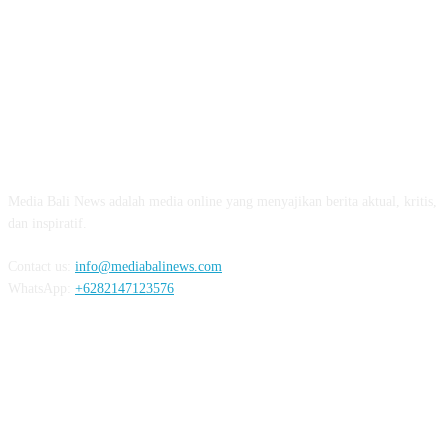
ABOUT US
Media Bali News adalah media online yang menyajikan berita aktual, kritis,
dan inspiratif.
Contact us:
info@mediabalinews.com
WhatsApp:
+6282147123576
FOLLOW US