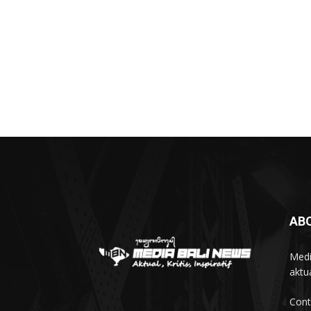
AB
Medi
aktua
Cont