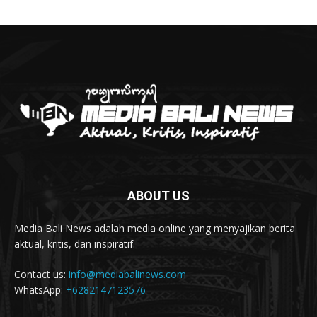
03:56
Polres Jembrana Bekuk Pelaku Pencurian
disertai Kekerasan
04:10
Tujuh Rumah Warga Terendam Banjir di
Melaya
02:40
Ungkap Penyebab Kebakaran Pasar Lelateng,
Polda Bali Terjunkan Tim Labfor
02:57
Resmi Dibuka, Turnamen Basket SMANSA CUP
XII 2023 Diikuti 40 Tim
03:07
ABOUT US
Diduga OC, Mobil Hantam Pos Polisi di Melaya
03:30
Media Bali News adalah media online yang menyajikan berita
Warga Melaya Antusias Sambut Kedatangan
aktual, kritis, dan inspiratif.
Jokowi
02:39
Contact us:
info@mediabalinews.com
Kuras Ratusan Juta Uang Warga Jembrana, Pria
WhatsApp:
+6282147123576
Sumatra Dibekuk Polisi
06:02