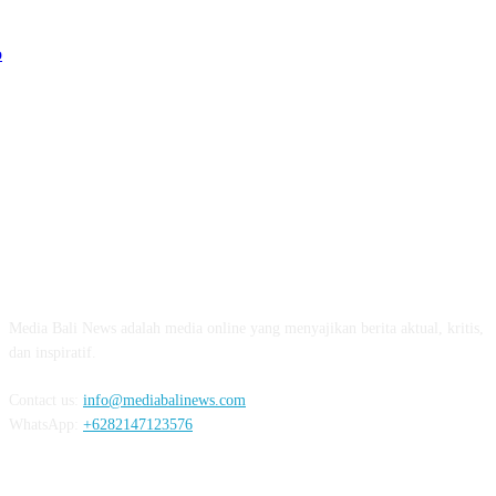
Polres Jembrana Bekuk Pelaku Pencurian disertai K
04:10
Tujuh Rumah Warga Terendam Banjir di Mela
02:40
Ungkap Penyebab Kebakaran Pasar Lelateng, Polda Bali 
Labfor
02:57
Resmi Dibuka, Turnamen Basket SMANSA CUP XII 2023 Di
03:07
ABOUT US
Diduga OC, Mobil Hantam Pos Polisi di Melay
Media Bali News adalah media online yang menyajikan berita aktual, kritis,
03:30
dan inspiratif.
Warga Melaya Antusias Sambut Kedatangan Jok
02:39
Contact us:
info@mediabalinews.com
WhatsApp:
+6282147123576
Kuras Ratusan Juta Uang Warga Jembrana, Pria Sumatra D
06:02