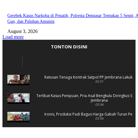
Gerebek Kasus Narkoba di Penatih, Polresta Denpasar Temukan 5 Senpi, A
Gun, dan Puluhan Amunisi
August 3, 2026
Load more
TONTON DISINI
Ratusan Tenaga Kontrak Satpol PP Jembrana Lakukan 
02:51
Terlibat Kasus Penipuan, Pria Asal Bengkulu Diringkus Sat 
Jembrana
03:36
Ironis, Produksi Padi Bagus Harga Gabah Turun Petani
03:56
Rusak Parah, SD 2 Pohsanten Terapkan Proses Belaja
03:56