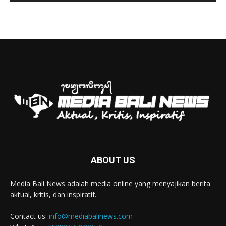
Rusak Parah, SD 2 Pohsanten Terapkan Proses
Belajar Shift
03:56
Polres Jembrana Bekuk Pelaku Pencurian
disertai Kekerasan
04:10
Tujuh Rumah Warga Terendam Banjir di
Melaya
02:40
Ungkap Penyebab Kebakaran Pasar Lelateng,
Polda Bali Terjunkan Tim Labfor
02:57
Resmi Dibuka, Turnamen Basket SMANSA CUP
XII 2023 Diikuti 40 Tim
03:07
ABOUT US
Diduga OC, Mobil Hantam Pos Polisi di Melaya
03:30
Media Bali News adalah media online yang menyajikan berita
Warga Melaya Antusias Sambut Kedatangan
aktual, kritis, dan inspiratif.
Jokowi
02:39
Contact us:
info@mediabalinews.com
Kuras Ratusan Juta Uang Warga Jembrana, Pria