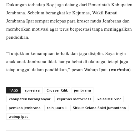
Dukungan terhadap Boy juga datang dari Pemerintah Kabupaten
Jembrana. Sebelum berangkat ke Kejurnas, Wakil Bupati
Jembrana Ipat sempat melepas para kroser muda Jembrana dan
memberikan motivasi agar terus berprestasi tanpa meninggalkan
pendidikan.
“Tunjukkan kemampuan terbaik dan jaga disiplin. Saya ingin
anak-anak Jembrana tidak hanya hebat di olahraga, tetapi juga
(war/mbn)
tetap unggul dalam pendidikan,” pesan Wabup Ipat.
TAGS
apresiasi
Crosser Cilik
jembrana
kabupaten karanganyar
kejurnas motocross
kelas MX 50cc
pemkab jembrana
raih juara II
Sirkuit Kelana Sakti Jumantono
wabup ipat