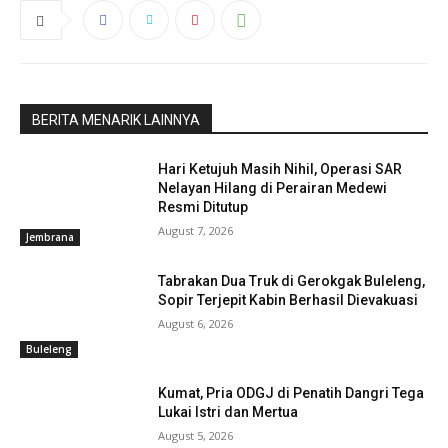
BERITA MENARIK LAINNYA
Hari Ketujuh Masih Nihil, Operasi SAR
Nelayan Hilang di Perairan Medewi
Resmi Ditutup
August 7, 2026
Jembrana
Tabrakan Dua Truk di Gerokgak Buleleng,
Sopir Terjepit Kabin Berhasil Dievakuasi
August 6, 2026
Buleleng
Kumat, Pria ODGJ di Penatih Dangri Tega
Baca Juga :
Berpacu Dilumpur, Makepung
Lukai Istri dan Mertua
Lampit 2024 Digelar
August 5, 2026