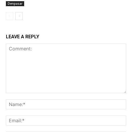
Denpasar
LEAVE A REPLY
Comment:
Na
Ema