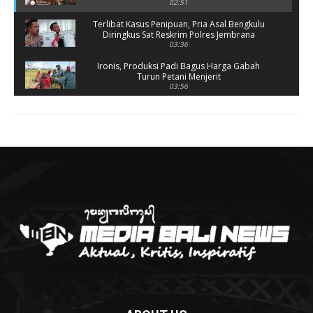
02:51
Terlibat Kasus Penipuan, Pria Asal Bengkulu
Diringkus Sat Reskrim Polres Jembrana
03:36
Ironis, Produksi Padi Bagus Harga Gabah
Turun Petani Menjerit
03:56
Rusak Parah, SD 2 Pohsanten Terapkan Proses
Belajar Shift
03:56
Polres Jembrana Bekuk Pelaku Pencurian
disertai Kekerasan
04:10
Tujuh Rumah Warga Terendam Banjir di
Melaya
02:40
Ungkap Penyebab Kebakaran Pasar Lelateng,
Polda Bali Terjunkan Tim Labfor
02:57
Resmi Dibuka, Turnamen Basket SMANSA CUP
XII 2023 Diikuti 40 Tim
03:07