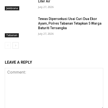
Liter Air
July 27, 2026
Jembrana
Tewas Dipersekusi Usai Curi Dua Ekor
Ayam, Polres Tabanan Tetapkan 5 Warga
Baturiti Tersangka
July 27, 2026
Tabanan
LEAVE A REPLY
Baca Juga :
Rancangan peraturan daerah
(Ranperda) APBD Jembrana tahun 2023
ditetapkan menjadi Perda