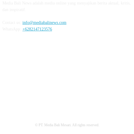
Media Bali News adalah media online yang menyajikan berita aktual, kritis,
dan inspiratif.
Contact us:
info@mediabalinews.com
WhatsApp:
+6282147123576
FOLLOW US
REDAKSI
PEDOMAN MEDIA SIBER
PRIVACY POLICY
© PT. Media Bali Mesari. All rights reserved.