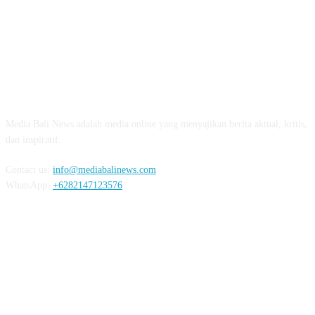
ABOUT US
Media Bali News adalah media online yang menyajikan berita aktual, kritis,
dan inspiratif.
Contact us:
info@mediabalinews.com
WhatsApp:
+6282147123576
FOLLOW US