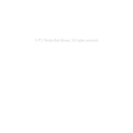
REDAKSI
PEDOMAN MEDIA SIBER
PRIVACY POLICY
© PT. Media Bali Mesari. All rights reserved.