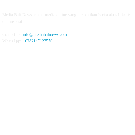
Media Bali News adalah media online yang menyajikan berita aktual, kritis,
dan inspiratif.
Contact us:
info@mediabalinews.com
WhatsApp:
+6282147123576
FOLLOW US
REDAKSI
PEDOMAN MEDIA SIBER
PRIVACY POLICY