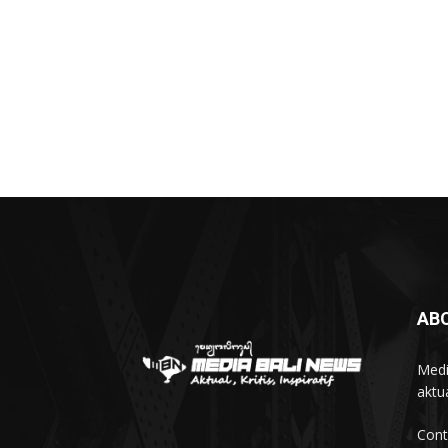
AB
Medi
aktua
Cont