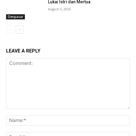
Lukai Istri dan Mertua
August 5, 2026
Denpasar
LEAVE A REPLY
Comment:
Na
Ema