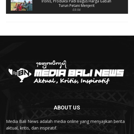
Ironis, Produksi Padi Bagus Harga Gabah
Turun Petani Menjerit
03:56
Rusak Parah, SD 2 Pohsanten Terapkan Proses
Belajar Shift
03:56
Polres Jembrana Bekuk Pelaku Pencurian
disertai Kekerasan
04:10
Tujuh Rumah Warga Terendam Banjir di
Melaya
02:40
Ungkap Penyebab Kebakaran Pasar Lelateng,
Polda Bali Terjunkan Tim Labfor
02:57
Resmi Dibuka, Turnamen Basket SMANSA CUP
XII 2023 Diikuti 40 Tim
03:07
ABOUT US
Diduga OC, Mobil Hantam Pos Polisi di Melaya
03:30
Media Bali News adalah media online yang menyajikan berita
Warga Melaya Antusias Sambut Kedatangan
aktual, kritis, dan inspiratif.
Jokowi