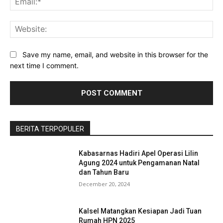
Web
Baca Juga :
Dipusatkan di Loloan Timur, Satu
Abad NU Tumbuhkan Rasa Kekeluargaan di
Save my name, email, and website in this browser for the
Jembrana
next time I comment.
BERITA TERPOPULER
Kabasarnas Hadiri Apel Operasi Lilin
Agung 2024 untuk Pengamanan Natal
dan Tahun Baru
December 20, 2024
Kalsel Matangkan Kesiapan Jadi Tuan
Rumah HPN 2025