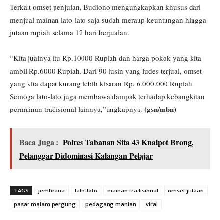
Terkait omset penjulan, Budiono mengungkapkan khusus dari
menjual mainan lato-lato saja sudah meraup keuntungan hingga
jutaan rupiah selama 12 hari berjualan.
“Kita jualnya itu Rp.10000 Rupiah dan harga pokok yang kita
ambil Rp.6000 Rupiah. Dari 90 lusin yang ludes terjual, omset
yang kita dapat kurang lebih kisaran Rp. 6.000.000 Rupiah.
Semoga lato-lato juga membawa dampak terhadap kebangkitan
(gsn/mbn)
permainan tradisional lainnya,”ungkapnya.
Baca Juga :
Polres Tabanan Sita 43 Knalpot Brong,
Pelanggar Didominasi Kalangan Pelajar
TAGS
jembrana
lato-lato
mainan tradisional
omset jutaan
pasar malam pergung
pedagang manian
viral