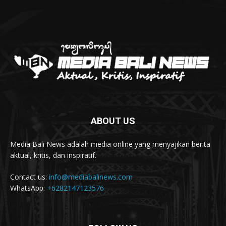
Polres Jembrana Bekuk Pelaku Pencurian
disertai Kekerasan
04:10
Tujuh Rumah Warga Terendam Banjir di
Melaya
02:40
Ungkap Penyebab Kebakaran Pasar Lelateng,
Polda Bali Terjunkan Tim Labfor
02:57
Resmi Dibuka, Turnamen Basket SMANSA CUP
XII 2023 Diikuti 40 Tim
03:07
ABOUT US
Diduga OC, Mobil Hantam Pos Polisi di Melaya
03:30
Media Bali News adalah media online yang menyajikan berita
Warga Melaya Antusias Sambut Kedatangan
aktual, kritis, dan inspiratif.
Jokowi
02:39
Contact us:
info@mediabalinews.com
Kuras Ratusan Juta Uang Warga Jembrana, Pria
WhatsApp:
+6282147123576
Sumatra Dibekuk Polisi
06:02
Senang Jokowi Datang di Jembrana, Warga
Pasar Ingin Bantuan – Foto Bareng