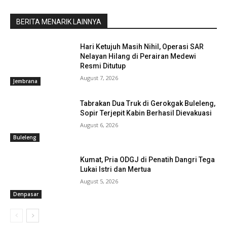
BERITA MENARIK LAINNYA
Hari Ketujuh Masih Nihil, Operasi SAR
Nelayan Hilang di Perairan Medewi
Resmi Ditutup
August 7, 2026
Jembrana
Tabrakan Dua Truk di Gerokgak Buleleng,
Sopir Terjepit Kabin Berhasil Dievakuasi
August 6, 2026
Baca Juga :
PT Mitra Prodin Mulai Gelar
Buleleng
Interview Terbuka Tahap Pertama
Kumat, Pria ODGJ di Penatih Dangri Tega
Lukai Istri dan Mertua
August 5, 2026
Denpasar