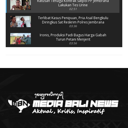
Ratusan Tenaga Kontrak Satpol PP Jembrana
Lakukan Tes Urine
02:51
Terlibat Kasus Penipuan, Pria Asal Bengkulu
Diringkus Sat Reskrim Polres Jembrana
03:36
Ironis, Produksi Padi Bagus Harga Gabah
Turun Petani Menjerit
03:56
Rusak Parah, SD 2 Pohsanten Terapkan Proses
Belajar Shift
03:56
Polres Jembrana Bekuk Pelaku Pencurian
disertai Kekerasan
04:10
Tujuh Rumah Warga Terendam Banjir di
Melaya
02:40
Ungkap Penyebab Kebakaran Pasar Lelateng,
Polda Bali Terjunkan Tim Labfor
02:57
Resmi Dibuka, Turnamen Basket SMANSA CUP
XII 2023 Diikuti 40 Tim