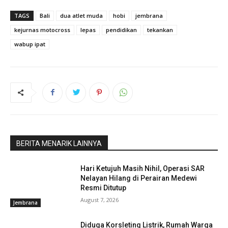
TAGS
Bali
dua atlet muda
hobi
jembrana
kejurnas motocross
lepas
pendidikan
tekankan
wabup ipat
BERITA MENARIK LAINNYA
Hari Ketujuh Masih Nihil, Operasi SAR
Nelayan Hilang di Perairan Medewi
Resmi Ditutup
August 7, 2026
Jembrana
Diduga Korsleting Listrik, Rumah Warga