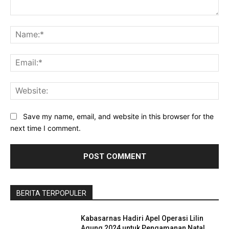
Comment:
Na
Ema
Web
Save my name, email, and website in this browser for the
next time I comment.
BERITA TERPOPULER
Kabasarnas Hadiri Apel Operasi Lilin
Agung 2024 untuk Pengamanan Natal