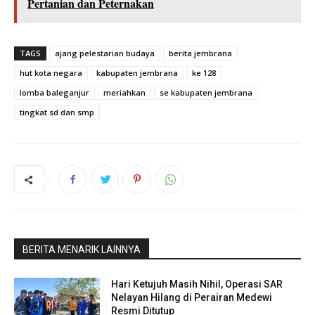
Pertanian dan Peternakan
TAGS
ajang pelestarian budaya
berita jembrana
hut kota negara
kabupaten jembrana
ke 128
lomba baleganjur
meriahkan
se kabupaten jembrana
tingkat sd dan smp
BERITA MENARIK LAINNYA
Hari Ketujuh Masih Nihil, Operasi SAR
Nelayan Hilang di Perairan Medewi
Resmi Ditutup