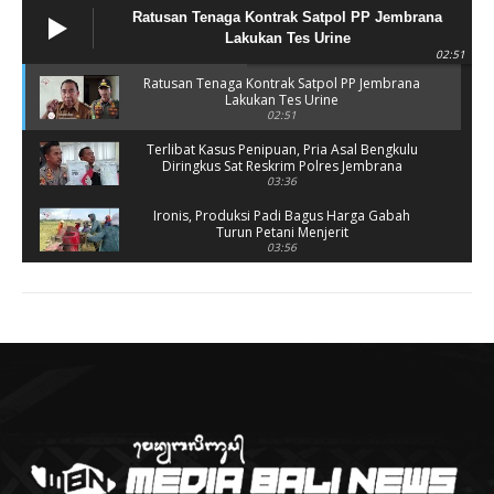
Ratusan Tenaga Kontrak Satpol PP Jembrana
Lakukan Tes Urine
02:51
Ratusan Tenaga Kontrak Satpol PP Jembrana
Lakukan Tes Urine
02:51
Terlibat Kasus Penipuan, Pria Asal Bengkulu
Diringkus Sat Reskrim Polres Jembrana
03:36
Ironis, Produksi Padi Bagus Harga Gabah
Turun Petani Menjerit
03:56
Rusak Parah, SD 2 Pohsanten Terapkan Proses
Belajar Shift
03:56
Polres Jembrana Bekuk Pelaku Pencurian
disertai Kekerasan
04:10
Tujuh Rumah Warga Terendam Banjir di
Melaya
02:40
Ungkap Penyebab Kebakaran Pasar Lelateng,