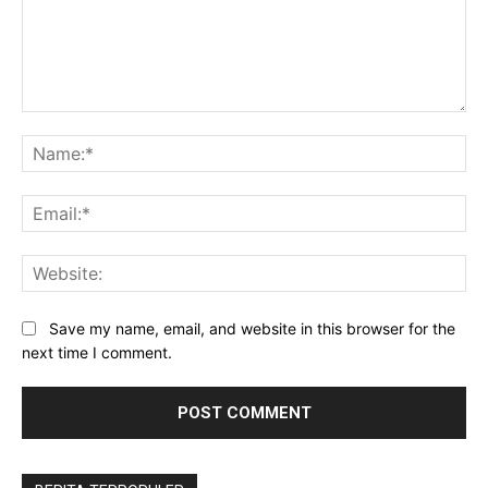
Comment:
Na
Baca Juga :
Kelompok Masyarakat Terdampak
Ema
Banjir Bandang Di Jembrana terima Insentif
Pertanian dan Peternakan
Web
Save my name, email, and website in this browser for the
next time I comment.