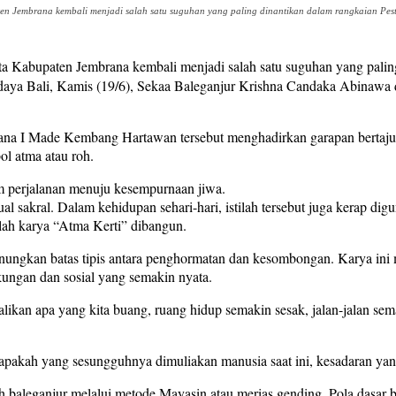
n Jembrana kembali menjadi salah satu suguhan yang paling dinantikan dalam rangkaian Pest
a Kabupaten Jembrana kembali menjadi salah satu suguhan yang palin
ya Bali, Kamis (19/6), Sekaa Baleganjur Krishna Candaka Abinawa d
ana I Made Kembang Hartawan tersebut menghadirkan garapan bertajuk
ol atma atau roh.
m perjalanan menuju kesempurnaan jiwa.
l sakral. Dalam kehidupan sehari-hari, istilah tersebut juga kerap d
lah karya “Atma Kerti” dibangun.
nungkan batas tipis antara penghormatan dan kesombongan. Karya ini
kungan dan sosial yang semakin nyata.
ikan apa yang kita buang, ruang hidup semakin sesak, jalan-jalan sem
pakah yang sesungguhnya dimuliakan manusia saat ini, kesadaran yang
baleganjur melalui metode Mayasin atau merias gending. Pola dasar b