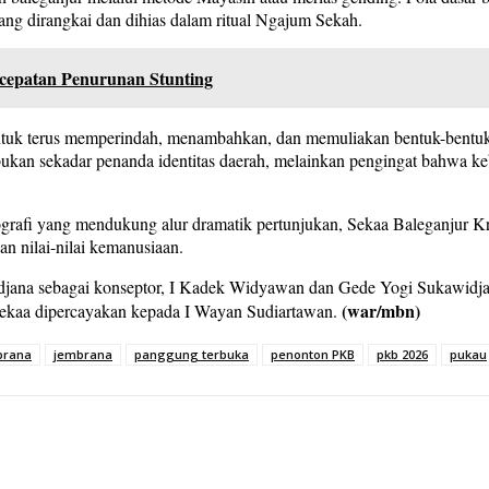
ang dirangkai dan dihias dalam ritual Ngajum Sekah.
epatan Penurunan Stunting
tuk terus memperindah, menambahkan, dan memuliakan bentuk-bentuk si
ukan sekadar penanda identitas daerah, melainkan pengingat bahwa ke
ografi yang mendukung alur dramatik pertunjukan, Sekaa Baleganjur 
an nilai-nilai kemanusiaan.
kawidjana sebagai konseptor, I Kadek Widyawan dan Gede Yogi Sukawidj
(war/mbn)
sekaa dipercayakan kepada I Wayan Sudiartawan.
brana
jembrana
panggung terbuka
penonton PKB
pkb 2026
pukau