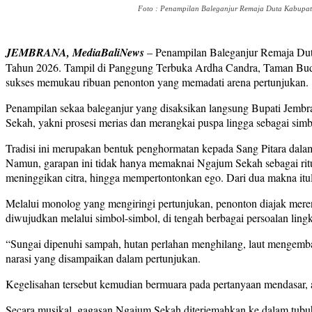
Foto : Penampilan Baleganjur Remaja Duta Kabupate
JEMBRANA, MediaBaliNews
– Penampilan Baleganjur Remaja Dut
Tahun 2026. Tampil di Panggung Terbuka Ardha Candra, Taman Buda
sukses memukau ribuan penonton yang memadati arena pertunjukan.
Penampilan sekaa baleganjur yang disaksikan langsung Bupati Jembr
Sekah, yakni prosesi merias dan merangkai puspa lingga sebagai simb
Tradisi ini merupakan bentuk penghormatan kepada Sang Pitara dala
Namun, garapan ini tidak hanya memaknai Ngajum Sekah sebagai ritua
meninggikan citra, hingga mempertontonkan ego. Dari dua makna itu
Melalui monolog yang mengiringi pertunjukan, penonton diajak mere
diwujudkan melalui simbol-simbol, di tengah berbagai persoalan ling
“Sungai dipenuhi sampah, hutan perlahan menghilang, laut mengembal
narasi yang disampaikan dalam pertunjukan.
Kegelisahan tersebut kemudian bermuara pada pertanyaan mendasar, a
Secara musikal, gagasan Ngajum Sekah diterjemahkan ke dalam tubuh 