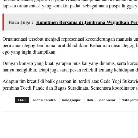
lapisan ornamentasi yang semakin padat, sebagaimana puspa lingga y
Baca Juga :
Komitmen Bersama di Jembrana Wujudkan Perc
Ornamentasi tersebut menjadi representasi kecenderungan manusia un
permainan Jegog Jembrana turut dihadirkan. Kehadiran unsur Jegog b
ego yang ingin ditampilkan.
Dengan konsep yang kuat, garapan musikal yang dinamis, serta kore
hanya menghibur, tetapi juga sarat pesan reflektif tentang kehidupan d
Adapun tim kreatif di balik garapan ini terdiri atas Gede Yogi Su
pembina Toedi Pande dan Bagas Suradinata. Sementara koordinator 
TAGS
ardha candra
baleganjur
Bali
denpasar
duta jem
Share