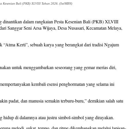
a Kesenian Bali (PKB) XLVIII Tahun 2026. (Ist/MBN)
g dinantikan dalam rangkaian Pesta Kesenian Bali (PKB) XLVIII
ari Sanggar Seni Arsa Wijaya, Desa Nusasari, Kecamatan Melaya,
 “Atma Kerti”, sebuah karya yang berangkat dari tradisi Ngajum
igunakan untuk menggambarkan seseorang yang gemar merias diri,
 mempertanyakan kembali esensi penghormatan yang selama ini
akin padat, dan manusia semakin terburu-buru,” demikian salah satu
 hidup di dalamnya atau justru simbol-simbol yang dirayakan.
erupa melodi, sukat, tempo, dan ritme dikembangkan melalui lapisan-