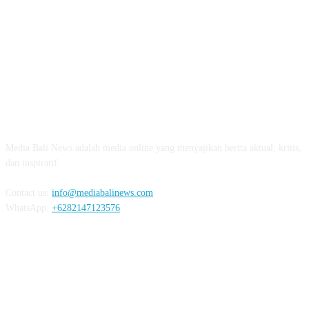
ABOUT US
Media Bali News adalah media online yang menyajikan berita aktual, kritis,
dan inspiratif.
Contact us:
info@mediabalinews.com
WhatsApp:
+6282147123576
FOLLOW US