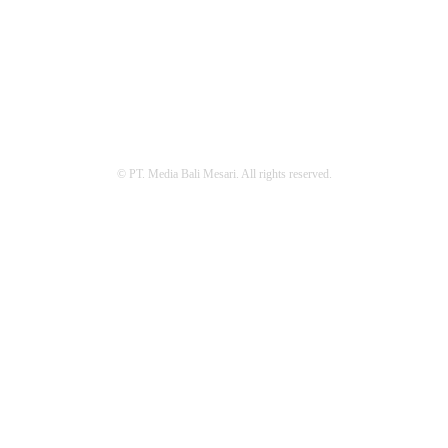
REDAKSI
PEDOMAN MEDIA SIBER
PRIVACY POLICY
© PT. Media Bali Mesari. All rights reserved.