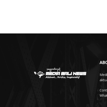
AB
Medi
aktua
Cont
Wha