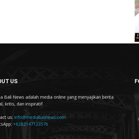
OUT US
F
a Bali News adalah media online yang menyajikan berita
l, kritis, dan inspiratif.
act us:
info@mediabalinews.com
tsApp:
+6282147123576