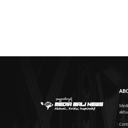
AB
Medi
aktua
Cont