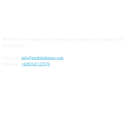
ABOUT US
Media Bali News adalah media online yang menyajikan berita aktual, kritis,
dan inspiratif.
Contact us:
info@mediabalinews.com
WhatsApp:
+6282147123576
FOLLOW US
REDAKSI
PEDOMAN MEDIA SIBER
PRIVACY POLICY