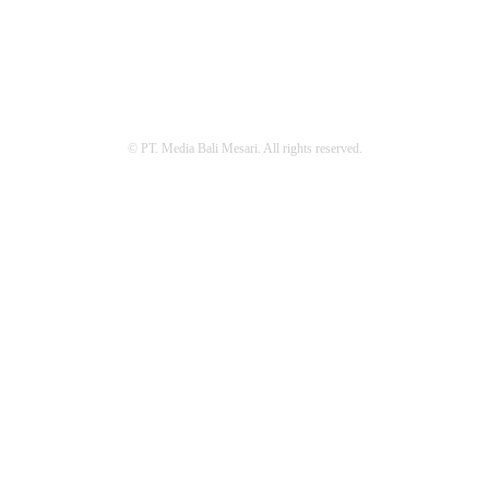
REDAKSI
PEDOMAN MEDIA SIBER
PRIVACY POLICY
© PT. Media Bali Mesari. All rights reserved.