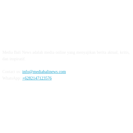
ABOUT US
Media Bali News adalah media online yang menyajikan berita aktual, kritis,
dan inspiratif.
Contact us:
info@mediabalinews.com
WhatsApp:
+6282147123576
FOLLOW US