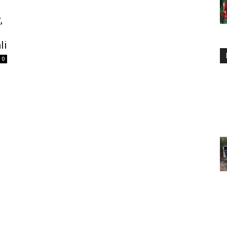
,
li
0