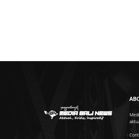
AB
Medi
aktua
Cont