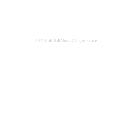
REDAKSI
PEDOMAN MEDIA SIBER
PRIVACY POLICY
© PT. Media Bali Mesari. All rights reserved.