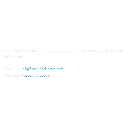
ABOUT US
Media Bali News adalah media online yang menyajikan berita aktual, kritis,
dan inspiratif.
Contact us:
info@mediabalinews.com
WhatsApp:
+6282147123576
FOLLOW US