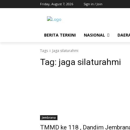
Friday, August 7, 2026
Sign in / Join
BERITA TERKINI
NASIONAL
DAER
Tags
Jaga silaturahmi
Tag:
jaga silaturahmi
Jembrana
TMMD ke 118 , Dandim Jembran