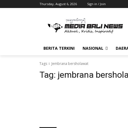
Thursday, August 6, 2026
Sign in / Join
BERITA TERKINI
NASIONAL
DAER
Tags
Jembrana bersholawat
Tag:
jembrana bershol