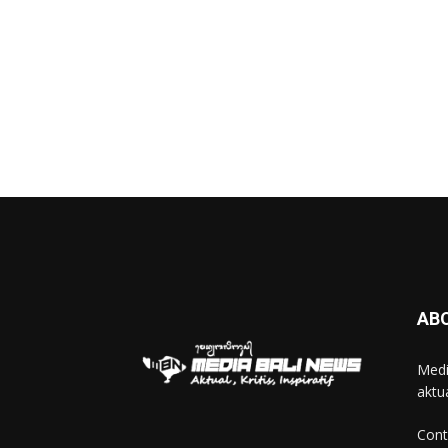
AB
Medi
aktua
Cont