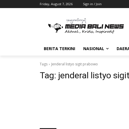
Friday, August 7, 2026
Sign in / Join
BERITA TERKINI
NASIONAL
DAER
Tags
Jenderal listyo sigit prabowo
Tag:
jenderal listyo sig