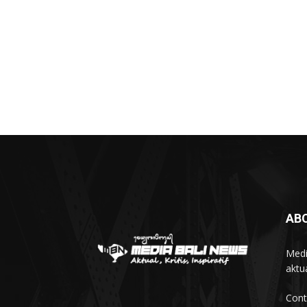
AB
Medi
aktua
Cont