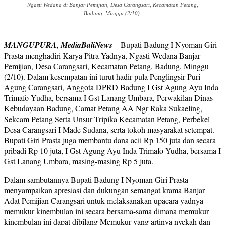
Ngasti Wedana di Banjar Pemijian, Desa Carangsari, Kecamatan Petang,
Badung, Minggu (2/10).
MANGUPURA, MediaBaliNews
– Bupati Badung I Nyoman Giri
Prasta menghadiri Karya Pitra Yadnya, Ngasti Wedana Banjar
Pemijian, Desa Carangsari, Kecamatan Petang, Badung, Minggu
(2/10). Dalam kesempatan ini turut hadir pula Penglingsir Puri
Agung Carangsari, Anggota DPRD Badung I Gst Agung Ayu Inda
Trimafo Yudha, bersama I Gst Lanang Umbara, Perwakilan Dinas
Kebudayaan Badung, Camat Petang AA Ngr Raka Sukaeling,
Sekcam Petang Serta Unsur Tripika Kecamatan Petang, Perbekel
Desa Carangsari I Made Sudana, serta tokoh masyarakat setempat.
Bupati Giri Prasta juga membantu dana acii Rp 150 juta dan secara
pribadi Rp 10 juta, I Gst Agung Ayu Inda Trimafo Yudha, bersama I
Gst Lanang Umbara, masing-masing Rp 5 juta.
Dalam sambutannya Bupati Badung I Nyoman Giri Prasta
menyampaikan apresiasi dan dukungan semangat krama Banjar
Adat Pemijian Carangsari untuk melaksanakan upacara yadnya
memukur kinembulan ini secara bersama-sama dimana memukur
kinembulan ini dapat dibilang Memukur yang artinya nyekah dan