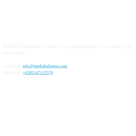
Ungkap Penyebab Kebakaran Pasar Lelateng, Polda Bali 
Labfor
02:57
Resmi Dibuka, Turnamen Basket SMANSA CUP XII 2023 Di
03:07
ABOUT US
Diduga OC, Mobil Hantam Pos Polisi di Melay
Media Bali News adalah media online yang menyajikan berita aktual, kritis,
03:30
dan inspiratif.
Warga Melaya Antusias Sambut Kedatangan Jok
02:39
Contact us:
info@mediabalinews.com
WhatsApp:
+6282147123576
Kuras Ratusan Juta Uang Warga Jembrana, Pria Sumatra D
06:02
Senang Jokowi Datang di Jembrana, Warga Pasar Ingin Ba
FOLLOW US
Bareng
02:22
Jelang Kunjungan Jokowi ke Jembrana, 5 Ribu Lebih Perso
Disiapkan
02:15
Termakan Usia, Rumah Warga di Jembrana Amb
REDAKSI
PEDOMAN MEDIA SIBER
PRIVACY POLICY