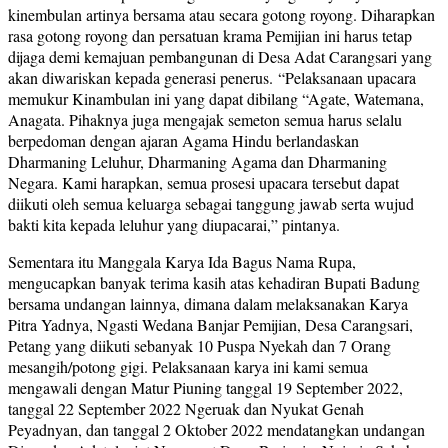
kinembulan artinya bersama atau secara gotong royong. Diharapkan
rasa gotong royong dan persatuan krama Pemijian ini harus tetap
dijaga demi kemajuan pembangunan di Desa Adat Carangsari yang
akan diwariskan kepada generasi penerus. “Pelaksanaan upacara
memukur Kinambulan ini yang dapat dibilang “Agate, Watemana,
Anagata. Pihaknya juga mengajak semeton semua harus selalu
berpedoman dengan ajaran Agama Hindu berlandaskan
Dharmaning Leluhur, Dharmaning Agama dan Dharmaning
Negara. Kami harapkan, semua prosesi upacara tersebut dapat
diikuti oleh semua keluarga sebagai tanggung jawab serta wujud
bakti kita kepada leluhur yang diupacarai,” pintanya.
Sementara itu Manggala Karya Ida Bagus Nama Rupa,
mengucapkan banyak terima kasih atas kehadiran Bupati Badung
bersama undangan lainnya, dimana dalam melaksanakan Karya
Pitra Yadnya, Ngasti Wedana Banjar Pemijian, Desa Carangsari,
Petang yang diikuti sebanyak 10 Puspa Nyekah dan 7 Orang
mesangih/potong gigi. Pelaksanaan karya ini kami semua
mengawali dengan Matur Piuning tanggal 19 September 2022,
tanggal 22 September 2022 Ngeruak dan Nyukat Genah
Peyadnyan, dan tanggal 2 Oktober 2022 mendatangkan undangan