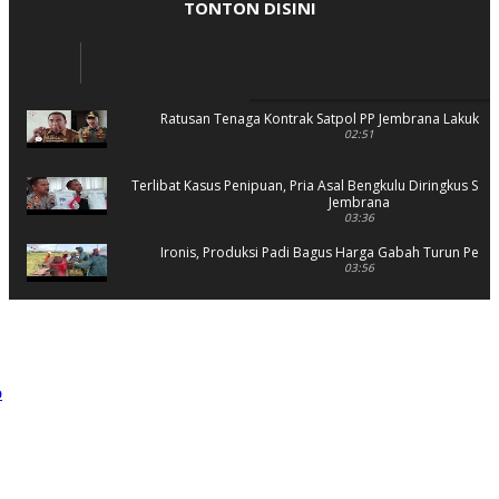
TONTON DISINI
Ratusan Tenaga Kontrak Satpol PP Jembrana Lakukan 
02:51
Terlibat Kasus Penipuan, Pria Asal Bengkulu Diringkus Sat 
Jembrana
03:36
Ironis, Produksi Padi Bagus Harga Gabah Turun Petani
03:56
Rusak Parah, SD 2 Pohsanten Terapkan Proses Belaja
03:56
Polres Jembrana Bekuk Pelaku Pencurian disertai K
04:10
Tujuh Rumah Warga Terendam Banjir di Mela
02:40