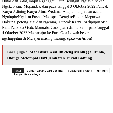
Dinas dan Adat, lanjut Ngangget Daun Beringin, Ngiasin Sekah,
Ngekeb sane Mepandes, dan pada tanggal 3 Oktober 2022 Puncak
Karya Adining Karya Atma Wedana. Adapun rangkaian acara
Ngulapin/Ngajum Puspa, Melaspas Bengko/Bukur, Mepurwa
Daksina, potong gigi dan Ngening. Puncak Karya ini dipuput oleh
Ratu Pedanda Gede Manuaba Carangsari dan terakhir pada tanggal
4 Oktober 2022 Meajar-ajar ke Pura Goa Lawah beserta
(gzx/war/mbn)
ngelinggihin di Merajan masing-masing.
Baca Juga :
Mahasiswa Asal Buleleng Meninggal Dunia,
Diduga Melompat Dari Jembatan Tukad Bakung
TAGS
banjar carangsari petang
bupati giri prasta
dihadiri
karya pitra yadnya