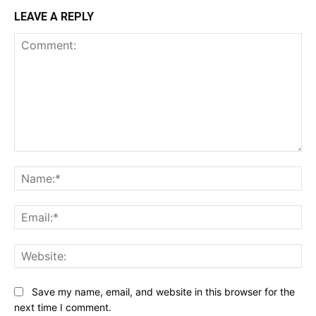
LEAVE A REPLY
Comment:
Baca Juga :
Peringati HUT Kota Negara ke-127,
Na
Ratusan Peserta Ikuti Lomba Lari 8 Km
Ema
Web
Save my name, email, and website in this browser for the
next time I comment.