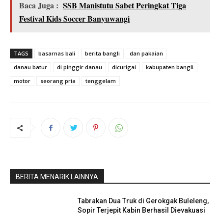
Baca Juga :
SSB Manistutu Sabet Peringkat Tiga
Festival Kids Soccer Banyuwangi
TAGS
basarnas bali
berita bangli
dan pakaian
danau batur
di pinggir danau
dicurigai
kabupaten bangli
motor
seorang pria
tenggelam
BERITA MENARIK LAINNYA
Tabrakan Dua Truk di Gerokgak Buleleng,
Sopir Terjepit Kabin Berhasil Dievakuasi