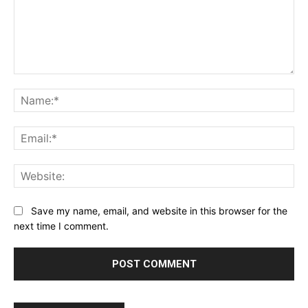
Comment:
Na
Baca Juga :
Jalan Gatot Subroto-Pahlawan
Ema
Jebol, Pemkab Tabanan Pasang Rambu dan
Siapkan Anggaran Infrastruktur Rp26,35 Miliar
Web
Save my name, email, and website in this browser for the
next time I comment.