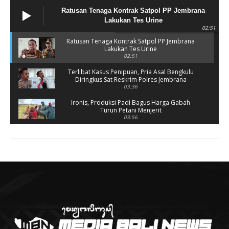
Ratusan Tenaga Kontrak Satpol PP Jembrana
Lakukan Tes Urine
02:51
Ratusan Tenaga Kontrak Satpol PP Jembrana
Lakukan Tes Urine
02:51
Terlibat Kasus Penipuan, Pria Asal Bengkulu
Diringkus Sat Reskrim Polres Jembrana
03:36
Ironis, Produksi Padi Bagus Harga Gabah
Turun Petani Menjerit
03:56
Rusak Parah, SD 2 Pohsanten Terapkan Proses
Belajar Shift
03:56
Polres Jembrana Bekuk Pelaku Pencurian
disertai Kekerasan
04:10
Tujuh Rumah Warga Terendam Banjir di
Melaya
02:40
Ungkap Penyebab Kebakaran Pasar Lelateng,