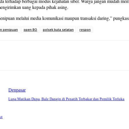
a terhadap berbagai modus kejahatan siber. Warga jangan mudah memerc
engirimkan uang kepada pihak asing.
penipuan melalui media komunikasi maupun transaksi daring,” pungka
n penipuan
open BO
polsek kuta selatan
respon
Denpasar
Lupa Matikan Dupa, Bale Dangin di Penatih Terbakar dan Pemilik Terluka
ut