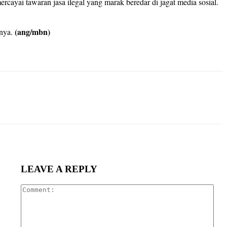
ayai tawaran jasa ilegal yang marak beredar di jagat media sosial.
(ang/mbn)
snya.
LEAVE A REPLY
Com