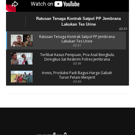
Ratusan Tenaga Kontrak Satpol PP Jembrana
Lakukan Tes Urine
02:51
Ratusan Tenaga Kontrak Satpol PP Jembrana
Lakukan Tes Urine
02:51
Terlibat Kasus Penipuan, Pria Asal Bengkulu
Diringkus Sat Reskrim Polres Jembrana
03:36
Ironis, Produksi Padi Bagus Harga Gabah
Turun Petani Menjerit
03:56
Rusak Parah, SD 2 Pohsanten Terapkan Proses
Belajar Shift
03:56
Polres Jembrana Bekuk Pelaku Pencurian
disertai Kekerasan
04:10
Tujuh Rumah Warga Terendam Banjir di
Melaya