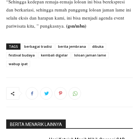
“Sehingga kedepan remaja-remaja loloan ini bisa berekspresi
dan berkariasi, sehingga rumah panggung loloan jaman lame ini
selalu eksis dan harapan kami, ini bisa menjadi agenda event
(gsn/mbn)
pariwisata kita, ” pungkasnya.
TAGS
berbagai tradisi
berita jembrana
dibuka
festival budaya
kembali digelar
loloan jaman lame
wabup ipat
BERITA MENARIK LAINNYA