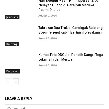
Hari Ketujuh Masih Nihil, Operasi SAR
Nelayan Hilang di Perairan Medewi
Resmi Ditutup
August 7, 2026
Jembrana
Baca Juga :
Bangun Jaringan untuk Dukung
Tabrakan Dua Truk di Gerokgak Buleleng,
Prabowo Tanpa Diskriminasi
Sopir Terjepit Kabin Berhasil Dievakuasi
August 6, 2026
Buleleng
Kumat, Pria ODGJ di Penatih Dangri Tega
Lukai Istri dan Mertua
August 5, 2026
Denpasar
LEAVE A REPLY