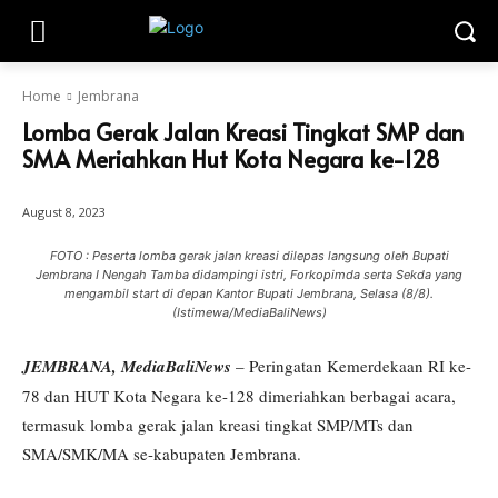
Home
Jembrana
Lomba Gerak Jalan Kreasi Tingkat SMP dan
SMA Meriahkan Hut Kota Negara ke-128
August 8, 2023
FOTO : Peserta lomba gerak jalan kreasi dilepas langsung oleh Bupati
Jembrana I Nengah Tamba didampingi istri, Forkopimda serta Sekda yang
mengambil start di depan Kantor Bupati Jembrana, Selasa (8/8).
(Istimewa/MediaBaliNews)
JEMBRANA, MediaBaliNews
– Peringatan Kemerdekaan RI ke-
78 dan HUT Kota Negara ke-128 dimeriahkan berbagai acara,
termasuk lomba gerak jalan kreasi tingkat SMP/MTs dan
SMA/SMK/MA se-kabupaten Jembrana.