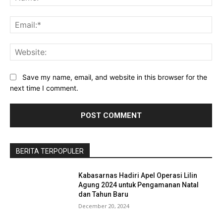
Ema
Web
Save my name, email, and website in this browser for the
next time I comment.
Baca Juga :
Lima Korban Tewas Longsor di
Jalan Ken Dedes Terevakuasi
BERITA TERPOPULER
Kabasarnas Hadiri Apel Operasi Lilin
Agung 2024 untuk Pengamanan Natal
dan Tahun Baru
December 20, 2024