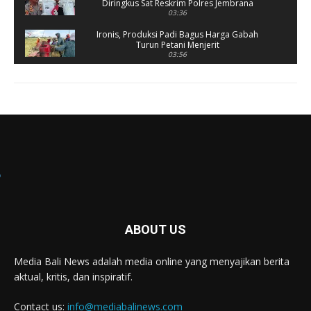
Diringkus Sat Reskrim Polres Jembrana
03:36
Ironis, Produksi Padi Bagus Harga Gabah
Turun Petani Menjerit
03:56
Rusak Parah, SD 2 Pohsanten Terapkan Proses
Belajar Shift
03:56
Polres Jembrana Bekuk Pelaku Pencurian
disertai Kekerasan
04:10
Tujuh Rumah Warga Terendam Banjir di
Melaya
02:40
Ungkap Penyebab Kebakaran Pasar Lelateng,
Polda Bali Terjunkan Tim Labfor
02:57
ABOUT US
Resmi Dibuka, Turnamen Basket SMANSA CUP
XII 2023 Diikuti 40 Tim
Media Bali News adalah media online yang menyajikan berita
03:07
aktual, kritis, dan inspiratif.
Diduga OC, Mobil Hantam Pos Polisi di Melaya
03:30
Contact us:
info@mediabalinews.com