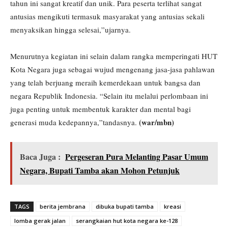
tahun ini sangat kreatif dan unik. Para peserta terlihat sangat
antusias mengikuti termasuk masyarakat yang antusias sekali
menyaksikan hingga selesai,”ujarnya.
Menurutnya kegiatan ini selain dalam rangka memperingati HUT
Kota Negara juga sebagai wujud mengenang jasa-jasa pahlawan
yang telah berjuang meraih kemerdekaan untuk bangsa dan
negara Republik Indonesia. “Selain itu melalui perlombaan ini
juga penting untuk membentuk karakter dan mental bagi
(war/mbn)
generasi muda kedepannya,”tandasnya.
Baca Juga :
Pergeseran Pura Melanting Pasar Umum
Negara, Bupati Tamba akan Mohon Petunjuk
TAGS
berita jembrana
dibuka bupati tamba
kreasi
lomba gerak jalan
serangkaian hut kota negara ke-128