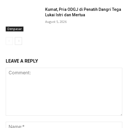
Kumat, Pria ODGJ di Penatih Dangri Tega
Lukai Istri dan Mertua
August 5, 2026
Denpasar
LEAVE A REPLY
Comment:
Na