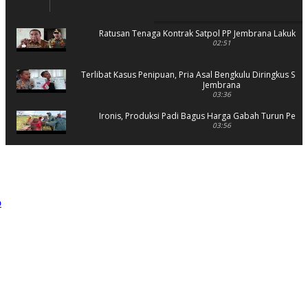
Ratusan Tenaga Kontrak Satpol PP Jembrana Lakukan 
02:51
Terlibat Kasus Penipuan, Pria Asal Bengkulu Diringkus Sat 
Jembrana
03:36
Ironis, Produksi Padi Bagus Harga Gabah Turun Petani
03:56
Rusak Parah, SD 2 Pohsanten Terapkan Proses Belaja
03:56
Polres Jembrana Bekuk Pelaku Pencurian disertai K
04:10
Tujuh Rumah Warga Terendam Banjir di Mela
02:40
Ungkap Penyebab Kebakaran Pasar Lelateng, Polda Bali 
Labfor
02:57