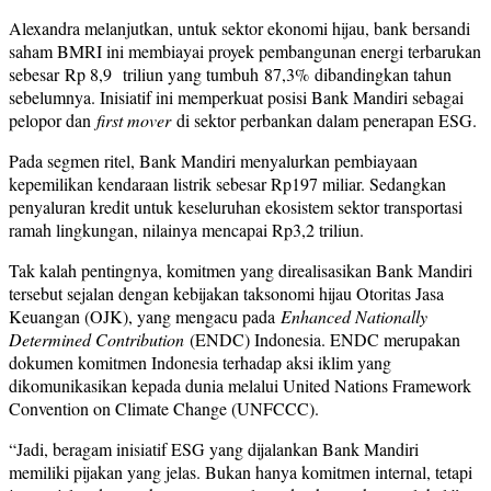
Alexandra melanjutkan, untuk sektor ekonomi hijau, bank bersandi
saham BMRI ini membiayai proyek pembangunan energi terbarukan
sebesar Rp 8,9 triliun yang tumbuh 87,3% dibandingkan tahun
sebelumnya. Inisiatif ini memperkuat posisi Bank Mandiri sebagai
pelopor dan
first mover
di sektor perbankan dalam penerapan ESG.
Pada segmen ritel, Bank Mandiri menyalurkan pembiayaan
kepemilikan kendaraan listrik sebesar Rp197 miliar. Sedangkan
penyaluran kredit untuk keseluruhan ekosistem sektor transportasi
ramah lingkungan, nilainya mencapai Rp3,2 triliun.
Tak kalah pentingnya, komitmen yang direalisasikan Bank Mandiri
tersebut sejalan dengan kebijakan taksonomi hijau Otoritas Jasa
Keuangan (OJK), yang mengacu pada
Enhanced Nationally
Determined Contribution
(ENDC) Indonesia. ENDC merupakan
dokumen komitmen Indonesia terhadap aksi iklim yang
dikomunikasikan kepada dunia melalui United Nations Framework
Convention on Climate Change (UNFCCC).
“Jadi, beragam inisiatif ESG yang dijalankan Bank Mandiri
memiliki pijakan yang jelas. Bukan hanya komitmen internal, tetapi