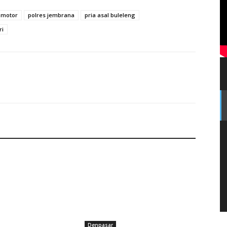
i motor
polres jembrana
pria asal buleleng
a :
Penuhi Janji, Bupati Tamba Bangun Sumur Bor Bantu Kesu
ri
r Sarikuning Tukadaya
Denpasar