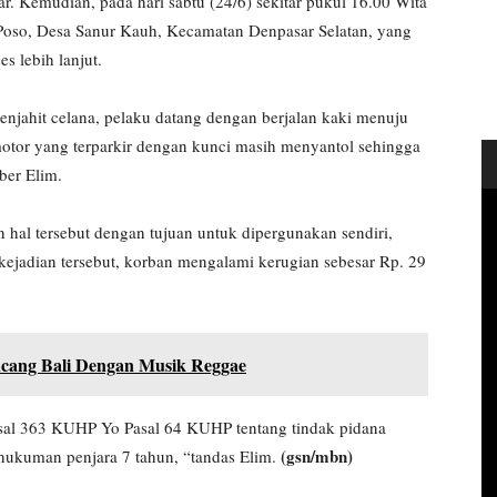
r. Kemudian, pada hari sabtu (24/6) sekitar pukul 16.00 Wita
u Poso, Desa Sanur Kauh, Kecamatan Denpasar Selatan, yang
s lebih lanjut.
njahit celana, pelaku datang dengan berjalan kaki menuju
motor yang terparkir dengan kunci masih menyantol sehingga
ber Elim.
al tersebut dengan tujuan untuk dipergunakan sendiri,
 kejadian tersebut, korban mengalami kerugian sebesar Rp. 29
cang Bali Dengan Musik Reggae
sal 363 KUHP Yo Pasal 64 KUHP tentang tindak pidana
(gsn/mbn)
ukuman penjara 7 tahun, “tandas Elim.