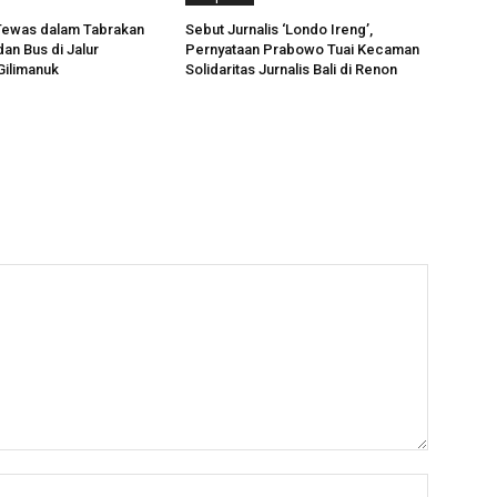
Tewas dalam Tabrakan
Sebut Jurnalis ‘Londo Ireng’,
an Bus di Jalur
Pernyataan Prabowo Tuai Kecaman
ilimanuk
Solidaritas Jurnalis Bali di Renon
Name:*