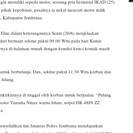
gin memiliki sepeda motor, seorang pria berinisial IKAD (25)
pihak kepolisian, pasalnya ia nekat mencuri motor milik
a, Kabupaten Jembrana.
Elim dalam keterangannya Senin (26/6) menjelaskan
ari bermain sekitar pukul 09.00 Wita pada hari Kamis
ornya di halaman rumah dengan kondisi kunci kontak masih
tuk berbelanja. Dan, sekitar pukul 11.30 Wita korban dan
 hilang.
mikirkannya di tinggal oleh korban untuk berjualan. “Pulang
a motor Yamaha Nmax warna hitam, nopol DK 4889 ZZ
ya.
penyelidikan tim Jatanras Polres Jembrana mendapatkan