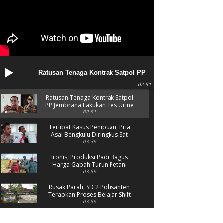
litan Air
Ratusan Tenaga Kontrak Satpol PP
Jembrana Lakukan Tes Urine
02:51
Ratusan Tenaga Kontrak Satpol
PP Jembrana Lakukan Tes Urine
02:51
Terlibat Kasus Penipuan, Pria
Asal Bengkulu Diringkus Sat
Reskrim Polres Jembrana
03:36
Ironis, Produksi Padi Bagus
Harga Gabah Turun Petani
Menjerit
03:56
Rusak Parah, SD 2 Pohsanten
Terapkan Proses Belajar Shift
03:56
Polres Jembrana Bekuk Pelaku