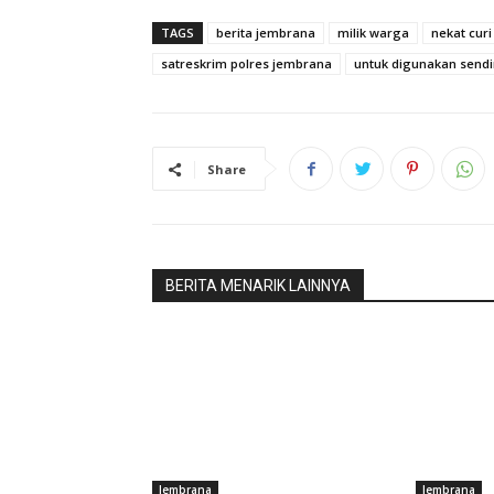
TAGS
berita jembrana
milik warga
nekat cur
Baca Jug
satreskrim polres jembrana
untuk digunakan sendi
di Banja
Share
BERITA MENARIK LAINNYA
Jembrana
Jembrana