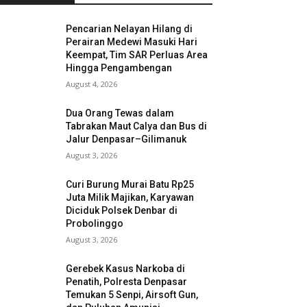
Pencarian Nelayan Hilang di
Perairan Medewi Masuki Hari
Keempat, Tim SAR Perluas Area
Hingga Pengambengan
August 4, 2026
Dua Orang Tewas dalam
Tabrakan Maut Calya dan Bus di
Jalur Denpasar–Gilimanuk
August 3, 2026
Curi Burung Murai Batu Rp25
Juta Milik Majikan, Karyawan
Diciduk Polsek Denbar di
Probolinggo
August 3, 2026
Gerebek Kasus Narkoba di
Penatih, Polresta Denpasar
Temukan 5 Senpi, Airsoft Gun,