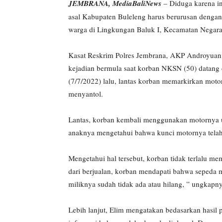
JEMBRANA, MediaBaliNews
– Diduga karena in
asal Kabupaten Buleleng harus berurusan dengan 
warga di Lingkungan Baluk I, Kecamatan Negar
Kasat Reskrim Polres Jembrana, AKP Androyuan 
kejadian bermula saat korban NKSN (50) datang d
(7/7/2022) lalu, lantas korban memarkirkan mot
menyantol.
Lantas, korban kembali menggunakan motornya un
anaknya mengetahui bahwa kunci motornya telah
Mengetahui hal tersebut, korban tidak terlalu me
dari berjualan, korban mendapati bahwa seped
miliknya sudah tidak ada atau hilang, ” ungkapn
Lebih lanjut, Elim mengatakan bedasarkan hasil 