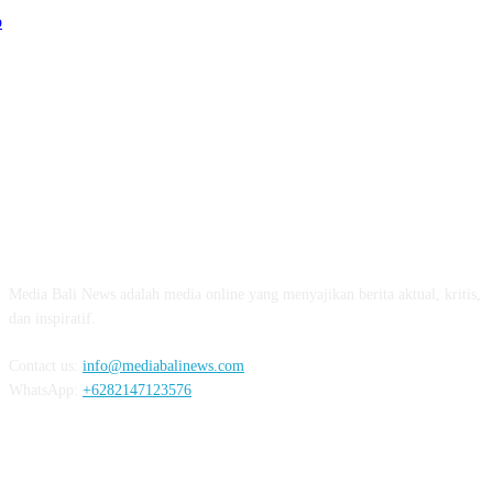
Polres Jembrana Bekuk Pelaku Pencurian disertai K
04:10
Tujuh Rumah Warga Terendam Banjir di Mela
02:40
Ungkap Penyebab Kebakaran Pasar Lelateng, Polda Bali 
Labfor
02:57
Resmi Dibuka, Turnamen Basket SMANSA CUP XII 2023 Di
03:07
ABOUT US
Diduga OC, Mobil Hantam Pos Polisi di Melay
Media Bali News adalah media online yang menyajikan berita aktual, kritis,
03:30
dan inspiratif.
Warga Melaya Antusias Sambut Kedatangan Jok
02:39
Contact us:
info@mediabalinews.com
WhatsApp:
+6282147123576
Kuras Ratusan Juta Uang Warga Jembrana, Pria Sumatra D
06:02
Senang Jokowi Datang di Jembrana, Warga Pasar Ingin Ba
FOLLOW US