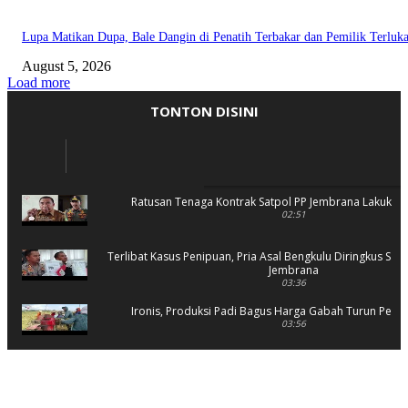
Lupa Matikan Dupa, Bale Dangin di Penatih Terbakar dan Pemilik Terluk
August 5, 2026
Load more
TONTON DISINI
Ratusan Tenaga Kontrak Satpol PP Jembrana Lakukan 
02:51
Terlibat Kasus Penipuan, Pria Asal Bengkulu Diringkus Sat 
Jembrana
03:36
Ironis, Produksi Padi Bagus Harga Gabah Turun Petani
03:56
Rusak Parah, SD 2 Pohsanten Terapkan Proses Belaja
03:56