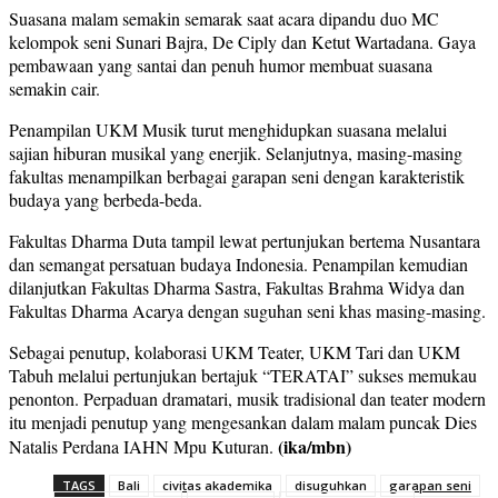
Suasana malam semakin semarak saat acara dipandu duo MC
kelompok seni Sunari Bajra, De Ciply dan Ketut Wartadana. Gaya
pembawaan yang santai dan penuh humor membuat suasana
semakin cair.
Penampilan UKM Musik turut menghidupkan suasana melalui
sajian hiburan musikal yang enerjik. Selanjutnya, masing-masing
fakultas menampilkan berbagai garapan seni dengan karakteristik
budaya yang berbeda-beda.
Fakultas Dharma Duta tampil lewat pertunjukan bertema Nusantara
dan semangat persatuan budaya Indonesia. Penampilan kemudian
dilanjutkan Fakultas Dharma Sastra, Fakultas Brahma Widya dan
Fakultas Dharma Acarya dengan suguhan seni khas masing-masing.
Sebagai penutup, kolaborasi UKM Teater, UKM Tari dan UKM
Tabuh melalui pertunjukan bertajuk “TERATAI” sukses memukau
penonton. Perpaduan dramatari, musik tradisional dan teater modern
itu menjadi penutup yang mengesankan dalam malam puncak Dies
(ika/mbn)
Natalis Perdana IAHN Mpu Kuturan.
TAGS
Bali
civitas akademika
disuguhkan
garapan seni