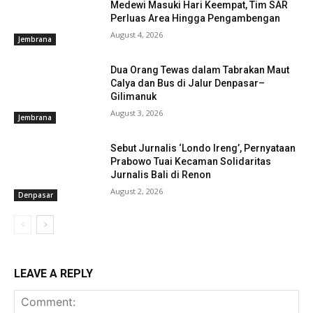
Medewi Masuki Hari Keempat, Tim SAR
Perluas Area Hingga Pengambengan
August 4, 2026
Jembrana
Dua Orang Tewas dalam Tabrakan Maut
Calya dan Bus di Jalur Denpasar–
Gilimanuk
August 3, 2026
Jembrana
Sebut Jurnalis ‘Londo Ireng’, Pernyataan
Prabowo Tuai Kecaman Solidaritas
Jurnalis Bali di Renon
August 2, 2026
Denpasar
LEAVE A REPLY
Baca Juga :
Tanggapi Laporan Masyarakat,
Lurah Gilimanuk Lakukan Pembinaan dan