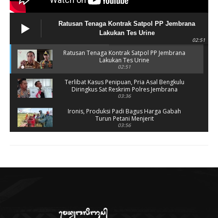
Ratusan Tenaga Kontrak Satpol PP Jembrana
Lakukan Tes Urine
02:51
Ratusan Tenaga Kontrak Satpol PP Jembrana
Lakukan Tes Urine
02:51
Terlibat Kasus Penipuan, Pria Asal Bengkulu
Diringkus Sat Reskrim Polres Jembrana
03:36
Ironis, Produksi Padi Bagus Harga Gabah
Turun Petani Menjerit
03:56
Rusak Parah, SD 2 Pohsanten Terapkan Proses
Belajar Shift
03:56
Polres Jembrana Bekuk Pelaku Pencurian
disertai Kekerasan
04:10
Tujuh Rumah Warga Terendam Banjir di
Melaya
02:40