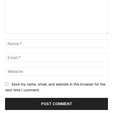
Pendataan Belasan Pegawai Kafe
Comment:
Na
Ema
Web
Save my name, email, and website in this browser for the
next time I comment.