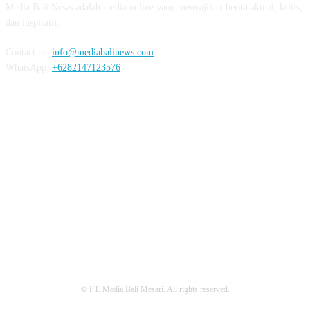
Media Bali News adalah media online yang menyajikan berita aktual, kritis,
dan inspiratif.
Contact us:
info@mediabalinews.com
WhatsApp:
+6282147123576
FOLLOW US
REDAKSI
PEDOMAN MEDIA SIBER
PRIVACY POLICY
© PT. Media Bali Mesari. All rights reserved.