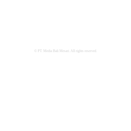
REDAKSI
PEDOMAN MEDIA SIBER
PRIVACY POLICY
© PT. Media Bali Mesari. All rights reserved.