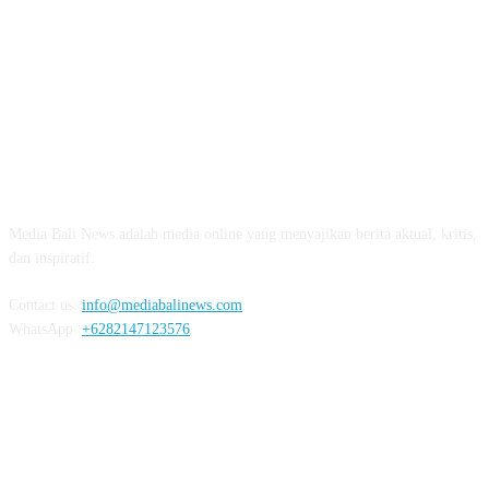
ABOUT US
Media Bali News adalah media online yang menyajikan berita aktual, kritis,
dan inspiratif.
Contact us:
info@mediabalinews.com
WhatsApp:
+6282147123576
FOLLOW US