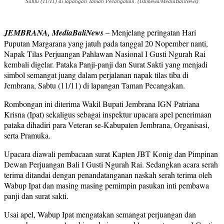
Sabtu (11/11) di lapangan Taman Pecangakan. (Istimewa/MediaBaliNews)
JEMBRANA, MediaBaliNews
– Menjelang peringatan Hari
Puputan Margarana yang jatuh pada tanggal 20 Nopember nanti,
Napak Tilas Perjuangan Pahlawan Nasional I Gusti Ngurah Rai
kembali digelar. Pataka Panji-panji dan Surat Sakti yang menjadi
simbol semangat juang dalam perjalanan napak tilas tiba di
Jembrana, Sabtu (11/11) di lapangan Taman Pecangakan.
Rombongan ini diterima Wakil Bupati Jembrana IGN Patriana
Krisna (Ipat) sekaligus sebagai inspektur upacara apel penerimaan
pataka dihadiri para Veteran se-Kabupaten Jembrana, Organisasi,
serta Pramuka.
Upacara diawali pembacaan surat Kapten JBT Konig dan Pimpinan
Dewan Perjuangan Bali I Gusti Ngurah Rai. Sedangkan acara serah
terima ditandai dengan penandatanganan naskah serah terima oleh
Wabup Ipat dan masing masing pemimpin pasukan inti pembawa
panji dan surat sakti.
Usai apel, Wabup Ipat mengatakan semangat perjuangan dan