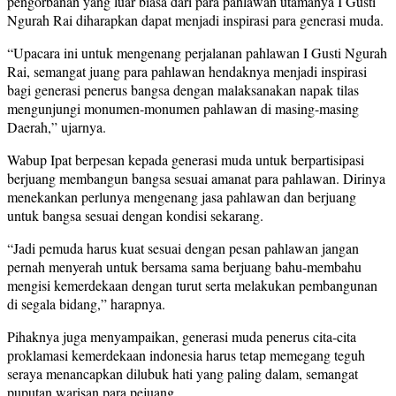
pengorbanan yang luar biasa dari para pahlawan utamanya I Gusti
Ngurah Rai diharapkan dapat menjadi inspirasi para generasi muda.
“Upacara ini untuk mengenang perjalanan pahlawan I Gusti Ngurah
Rai, semangat juang para pahlawan hendaknya menjadi inspirasi
bagi generasi penerus bangsa dengan malaksanakan napak tilas
mengunjungi monumen-monumen pahlawan di masing-masing
Daerah,” ujarnya.
Wabup Ipat berpesan kepada generasi muda untuk berpartisipasi
berjuang membangun bangsa sesuai amanat para pahlawan. Dirinya
menekankan perlunya mengenang jasa pahlawan dan berjuang
untuk bangsa sesuai dengan kondisi sekarang.
“Jadi pemuda harus kuat sesuai dengan pesan pahlawan jangan
pernah menyerah untuk bersama sama berjuang bahu-membahu
mengisi kemerdekaan dengan turut serta melakukan pembangunan
di segala bidang,” harapnya.
Pihaknya juga menyampaikan, generasi muda penerus cita-cita
proklamasi kemerdekaan indonesia harus tetap memegang teguh
seraya menancapkan dilubuk hati yang paling dalam, semangat
puputan warisan para pejuang.