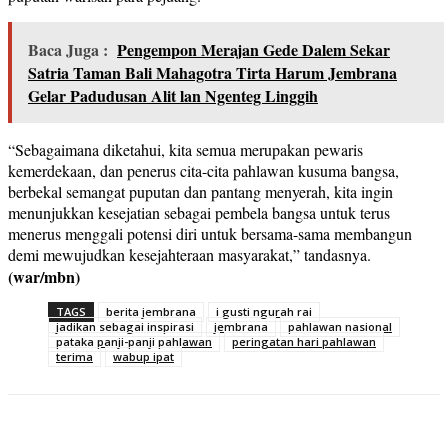
Baca Juga :
Pengempon Merajan Gede Dalem Sekar
Satria Taman Bali Mahagotra Tirta Harum Jembrana
Gelar Padudusan Alit lan Ngenteg Linggih
“Sebagaimana diketahui, kita semua merupakan pewaris
kemerdekaan, dan penerus cita-cita pahlawan kusuma bangsa,
berbekal semangat puputan dan pantang menyerah, kita ingin
menunjukkan kesejatian sebagai pembela bangsa untuk terus
menerus menggali potensi diri untuk bersama-sama membangun
demi mewujudkan kesejahteraan masyarakat,” tandasnya.
(war/mbn)
TAGS
berita jembrana
i gusti ngurah rai
jadikan sebagai inspirasi
jembrana
pahlawan nasional
pataka panji-panji pahlawan
peringatan hari pahlawan
terima
wabup ipat