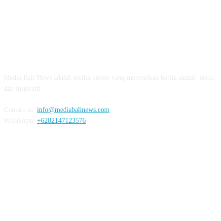
Ungkap Penyebab Kebakaran Pasar Lelateng, Polda Bali 
Labfor
02:57
Resmi Dibuka, Turnamen Basket SMANSA CUP XII 2023 Di
03:07
ABOUT US
Diduga OC, Mobil Hantam Pos Polisi di Melay
Media Bali News adalah media online yang menyajikan berita aktual, kritis,
03:30
dan inspiratif.
Warga Melaya Antusias Sambut Kedatangan Jok
02:39
Contact us:
info@mediabalinews.com
WhatsApp:
+6282147123576
Kuras Ratusan Juta Uang Warga Jembrana, Pria Sumatra D
06:02
Senang Jokowi Datang di Jembrana, Warga Pasar Ingin Ba
FOLLOW US
Bareng
02:22
Jelang Kunjungan Jokowi ke Jembrana, 5 Ribu Lebih Perso
Disiapkan
02:15
Termakan Usia, Rumah Warga di Jembrana Amb
REDAKSI
PEDOMAN MEDIA SIBER
PRIVACY POLICY