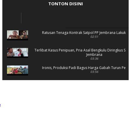
TONTON DISINI
Ratusan Tenaga Kontrak Satpol PP Jembrana Lakukan 
02:51
Terlibat Kasus Penipuan, Pria Asal Bengkulu Diringkus Sat 
Jembrana
03:36
Ironis, Produksi Padi Bagus Harga Gabah Turun Petani
03:56
Rusak Parah, SD 2 Pohsanten Terapkan Proses Belaja
03:56
Polres Jembrana Bekuk Pelaku Pencurian disertai K
04:10
Tujuh Rumah Warga Terendam Banjir di Mela
02:40