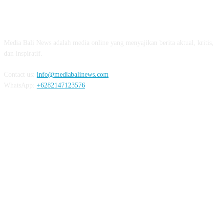
ABOUT US
Media Bali News adalah media online yang menyajikan berita aktual, kritis,
dan inspiratif.
Contact us:
info@mediabalinews.com
WhatsApp:
+6282147123576
FOLLOW US
REDAKSI
PEDOMAN MEDIA SIBER
PRIVACY POLICY