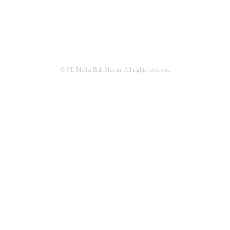
REDAKSI
PEDOMAN MEDIA SIBER
PRIVACY POLICY
© PT. Media Bali Mesari. All rights reserved.