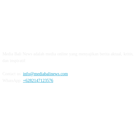
ABOUT US
Media Bali News adalah media online yang menyajikan berita aktual, kritis,
dan inspiratif.
Contact us:
info@mediabalinews.com
WhatsApp:
+6282147123576
FOLLOW US