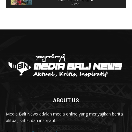
03:56
Rusak Parah, SD 2 Pohsanten Terapkan Proses
Belajar Shift
03:56
Polres Jembrana Bekuk Pelaku Pencurian
disertai Kekerasan
04:10
Tujuh Rumah Warga Terendam Banjir di
Melaya
02:40
Ungkap Penyebab Kebakaran Pasar Lelateng,
Polda Bali Terjunkan Tim Labfor
02:57
Resmi Dibuka, Turnamen Basket SMANSA CUP
XII 2023 Diikuti 40 Tim
03:07
ABOUT US
Diduga OC, Mobil Hantam Pos Polisi di Melaya
03:30
Media Bali News adalah media online yang menyajikan berita
Warga Melaya Antusias Sambut Kedatangan
aktual, kritis, dan inspiratif.
Jokowi
02:39