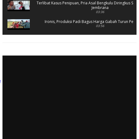
Terlibat Kasus Penipuan, Pria Asal Bengkulu Diringkus Sat 
Jembrana
03:36
Ironis, Produksi Padi Bagus Harga Gabah Turun Petani
03:56
Rusak Parah, SD 2 Pohsanten Terapkan Proses Belaja
03:56
Polres Jembrana Bekuk Pelaku Pencurian disertai K
04:10
Tujuh Rumah Warga Terendam Banjir di Mela
02:40
Ungkap Penyebab Kebakaran Pasar Lelateng, Polda Bali 
Labfor
02:57
Resmi Dibuka, Turnamen Basket SMANSA CUP XII 2023 Di
03:07
Diduga OC, Mobil Hantam Pos Polisi di Melay
03:30