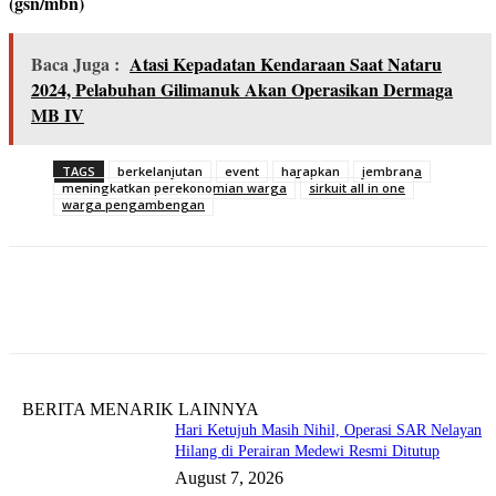
(gsn/mbn)
Baca Juga :
Atasi Kepadatan Kendaraan Saat Nataru
2024, Pelabuhan Gilimanuk Akan Operasikan Dermaga
MB IV
TAGS
berkelanjutan
event
harapkan
jembrana
meningkatkan perekonomian warga
sirkuit all in one
warga pengambengan
BERITA MENARIK LAINNYA
Hari Ketujuh Masih Nihil, Operasi SAR Nelayan
Hilang di Perairan Medewi Resmi Ditutup
August 7, 2026