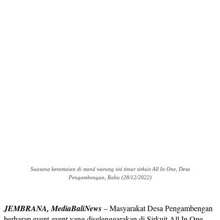
Suasana keramaian di stand warung sisi timur sirkuit All In One, Desa
Pengambengan, Rabu (28/12/2022)
JEMBRANA, MediaBaliNews
– Masyarakat Desa Pengambengan
berharap event-event yang diselenggarakan di Sirkuit All In One