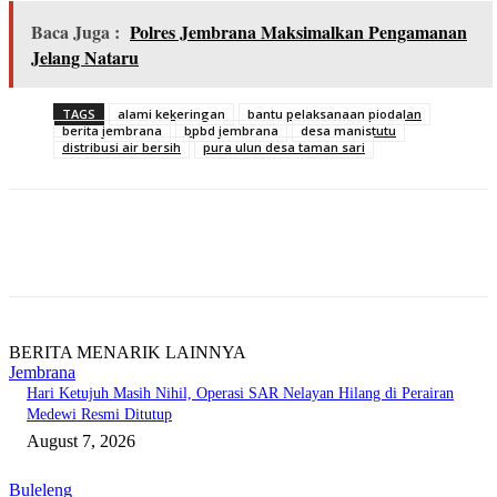
Baca Juga :
Polres Jembrana Maksimalkan Pengamanan
Jelang Nataru
TAGS
alami kekeringan
bantu pelaksanaan piodalan
berita jembrana
bpbd jembrana
desa manistutu
distribusi air bersih
pura ulun desa taman sari
BERITA MENARIK LAINNYA
Jembrana
Hari Ketujuh Masih Nihil, Operasi SAR Nelayan Hilang di Perairan
Medewi Resmi Ditutup
August 7, 2026
Buleleng