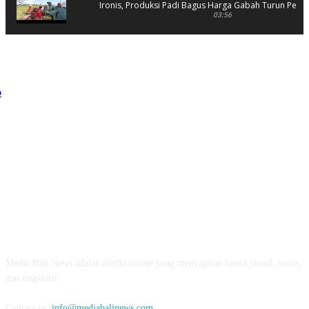
Ironis, Produksi Padi Bagus Harga Gabah Turun Petani
03:56
Rusak Parah, SD 2 Pohsanten Terapkan Proses Belaja
03:56
Polres Jembrana Bekuk Pelaku Pencurian disertai K
04:10
Tujuh Rumah Warga Terendam Banjir di Mela
02:40
Ungkap Penyebab Kebakaran Pasar Lelateng, Polda Bali 
Labfor
02:57
Resmi Dibuka, Turnamen Basket SMANSA CUP XII 2023 Di
03:07
ABOUT US
Diduga OC, Mobil Hantam Pos Polisi di Melay
Media Bali News adalah media online yang menyajikan berita aktual, kritis,
03:30
dan inspiratif.
Warga Melaya Antusias Sambut Kedatangan Jok
02:39
Contact us:
info@mediabalinews.com