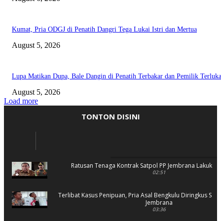
Kumat, Pria ODGJ di Penatih Dangri Tega Lukai Istri dan Mertua
August 5, 2026
Lupa Matikan Dupa, Bale Dangin di Penatih Terbakar dan Pemilik Terluk
August 5, 2026
Load more
TONTON DISINI
Ratusan Tenaga Kontrak Satpol PP Jembrana Lakukan 
02:51
Terlibat Kasus Penipuan, Pria Asal Bengkulu Diringkus Sat 
Jembrana
03:36