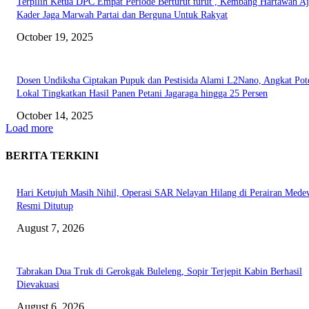
Terpilih Ketua DPC Empat Periode Berturut turut , Kembang Hartawan A
Kader Jaga Marwah Partai dan Berguna Untuk Rakyat
October 19, 2025
Dosen Undiksha Ciptakan Pupuk dan Pestisida Alami L2Nano, Angkat Pot
Lokal Tingkatkan Hasil Panen Petani Jagaraga hingga 25 Persen
October 14, 2025
Load more
BERITA TERKINI
Hari Ketujuh Masih Nihil, Operasi SAR Nelayan Hilang di Perairan Mede
Resmi Ditutup
August 7, 2026
Tabrakan Dua Truk di Gerokgak Buleleng, Sopir Terjepit Kabin Berhasil
Dievakuasi
August 6, 2026