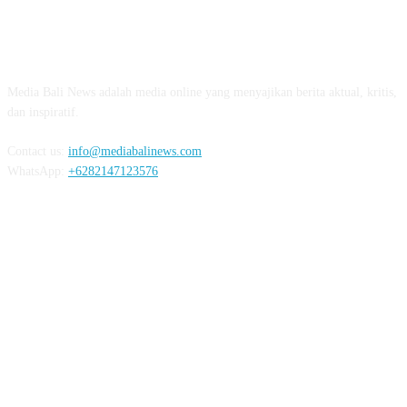
Resmi Dibuka, Turnamen Basket SMANSA CUP XII 2023 Di
03:07
ABOUT US
Diduga OC, Mobil Hantam Pos Polisi di Melay
Media Bali News adalah media online yang menyajikan berita aktual, kritis,
03:30
dan inspiratif.
Warga Melaya Antusias Sambut Kedatangan Jok
02:39
Contact us:
info@mediabalinews.com
WhatsApp:
+6282147123576
Kuras Ratusan Juta Uang Warga Jembrana, Pria Sumatra D
06:02
Senang Jokowi Datang di Jembrana, Warga Pasar Ingin Ba
FOLLOW US
Bareng
02:22
Jelang Kunjungan Jokowi ke Jembrana, 5 Ribu Lebih Perso
Disiapkan
02:15
Termakan Usia, Rumah Warga di Jembrana Amb
REDAKSI
PEDOMAN MEDIA SIBER
PRIVACY POLICY
03:07
Kembali, Polres Jembrana Amankan Pengedar dan Penyal