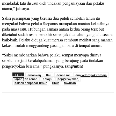
mendadak lalu disusul oleh tindakan penganiayaan dari pelaku
utama,” jelasnya.
Saksi perempuan yang berusia dua puluh sembilan tahun itu
mengakui bahwa pelaku Stepanus merupakan mantan kekasihnya
pada masa lalu. Hubungan asmara antara kedua orang tersebut
diketahui sudah resmi berakhir semenjak dua tahun yang lalu secara
baik-baik. Pelaku diduga kuat merasa cemburu melihat sang mantan
kekasih sudah menggandeng pasangan baru di tempat umum.
“Saksi membenarkan bahwa pelaku sempat menyapa dirinya
sebelum terjadi kesalahpahaman yang berujung pada tindakan
(ang/mbn)
pengeroyokan bersama,” pungkasnya.
TAGS
amankan
Bali
denpasar
dua kelompok remaja
lapangan renon
pelaku
pengeroyokan
polsek denpasar timur
ribut
tawuran