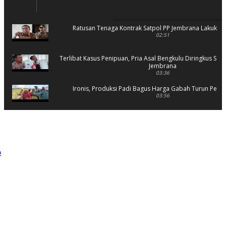
Ratusan Tenaga Kontrak Satpol PP Jembrana Lakukan 
02:51
Terlibat Kasus Penipuan, Pria Asal Bengkulu Diringkus Sat 
Jembrana
03:36
Ironis, Produksi Padi Bagus Harga Gabah Turun Petani
03:56
Rusak Parah, SD 2 Pohsanten Terapkan Proses Belaja
03:56
Polres Jembrana Bekuk Pelaku Pencurian disertai K
04:10
Tujuh Rumah Warga Terendam Banjir di Mela
02:40
Ungkap Penyebab Kebakaran Pasar Lelateng, Polda Bali 
Labfor
02:57