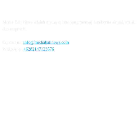
03:07
ABOUT US
Diduga OC, Mobil Hantam Pos Polisi di Melay
Media Bali News adalah media online yang menyajikan berita aktual, kritis,
03:30
dan inspiratif.
Warga Melaya Antusias Sambut Kedatangan Jok
02:39
Contact us:
info@mediabalinews.com
WhatsApp:
+6282147123576
Kuras Ratusan Juta Uang Warga Jembrana, Pria Sumatra D
06:02
Senang Jokowi Datang di Jembrana, Warga Pasar Ingin Ba
FOLLOW US
Bareng
02:22
Jelang Kunjungan Jokowi ke Jembrana, 5 Ribu Lebih Perso
Disiapkan
02:15
Termakan Usia, Rumah Warga di Jembrana Amb
REDAKSI
PEDOMAN MEDIA SIBER
PRIVACY POLICY
03:07
Kembali, Polres Jembrana Amankan Pengedar dan Penyal
03:18