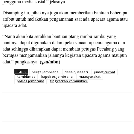
pengguna media sosial,” jelasnya.
Disamping itu, pihaknya juga akan memberikan bantuan beberapa
atribut untuk melakukan pengamanan saat ada upacara agama atau
upacara adat.
“Nanti akan kita serahkan bantuan plang rambu-rambu yang
nantinya dapat digunakan dalam pelaksanaan upacara agama dan
adat sehingga diharapkan dapat membatu petugas Pecalang yang
bertugas mengamankan jalannya kegiatan upacara agama maupun
(gsn/mbn)
adat,” pungkasnya.
TAGS
berita jembrana
desa nusasari
jumat curhat
kambitmas
kapolres jembrana
maasyarakat
polres jembrana
tingkatkan komunikasi