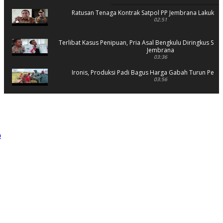
Ratusan Tenaga Kontrak Satpol PP Jembrana Lakukan 
02:51
Terlibat Kasus Penipuan, Pria Asal Bengkulu Diringkus Sat 
Jembrana
03:36
Ironis, Produksi Padi Bagus Harga Gabah Turun Petani
03:56
Rusak Parah, SD 2 Pohsanten Terapkan Proses Belaja
03:56
Polres Jembrana Bekuk Pelaku Pencurian disertai K
04:10
Tujuh Rumah Warga Terendam Banjir di Mela
02:40
Ungkap Penyebab Kebakaran Pasar Lelateng, Polda Bali 
Labfor
02:57
Resmi Dibuka, Turnamen Basket SMANSA CUP XII 2023 Di