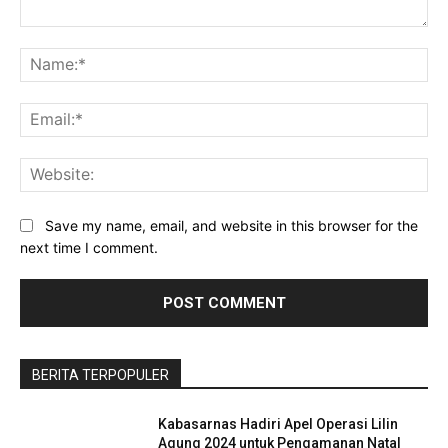
Comment:
Na
Ema
Baca Juga :
Kecamatan Mendoyo Tertinggi
Kasus Kecelakaan, Polisi Siap Intensifkan
Web
Tilang Manual
Save my name, email, and website in this browser for the
next time I comment.
BERITA TERPOPULER
Kabasarnas Hadiri Apel Operasi Lilin
Agung 2024 untuk Pengamanan Natal