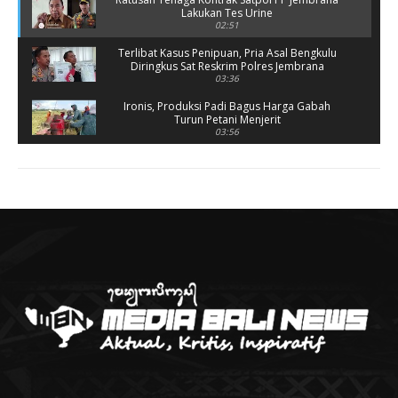
Lakukan Tes Urine
02:51
Terlibat Kasus Penipuan, Pria Asal Bengkulu
Diringkus Sat Reskrim Polres Jembrana
03:36
Ironis, Produksi Padi Bagus Harga Gabah
Turun Petani Menjerit
03:56
Rusak Parah, SD 2 Pohsanten Terapkan Proses
Belajar Shift
03:56
Polres Jembrana Bekuk Pelaku Pencurian
disertai Kekerasan
04:10
Tujuh Rumah Warga Terendam Banjir di
Melaya
02:40
Ungkap Penyebab Kebakaran Pasar Lelateng,
Polda Bali Terjunkan Tim Labfor
02:57
Resmi Dibuka, Turnamen Basket SMANSA CUP
XII 2023 Diikuti 40 Tim