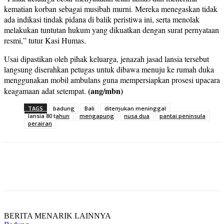
kematian korban sebagai musibah murni. Mereka menegaskan tidak
ada indikasi tindak pidana di balik peristiwa ini, serta menolak
melakukan tuntutan hukum yang dikuatkan dengan surat pernyataan
resmi,” tutur Kasi Humas.
Usai dipastikan oleh pihak keluarga, jenazah jasad lansia tersebut
langsung diserahkan petugas untuk dibawa menuju ke rumah duka
menggunakan mobil ambulans guna mempersiapkan prosesi upacara
(ang/mbn)
keagamaan adat setempat.
TAGS
badung
Bali
ditemukan meninggal
lansia 80 tahun
mengapung
nusa dua
pantai peninsula
perairan
BERITA MENARIK LAINNYA