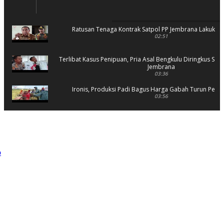
Ratusan Tenaga Kontrak Satpol PP Jembrana Lakukan 
02:51
Terlibat Kasus Penipuan, Pria Asal Bengkulu Diringkus Sat 
Jembrana
03:36
Ironis, Produksi Padi Bagus Harga Gabah Turun Petani
03:56
Rusak Parah, SD 2 Pohsanten Terapkan Proses Belaja
03:56
Polres Jembrana Bekuk Pelaku Pencurian disertai K
04:10
Tujuh Rumah Warga Terendam Banjir di Mela
02:40
Ungkap Penyebab Kebakaran Pasar Lelateng, Polda Bali 
Labfor
02:57