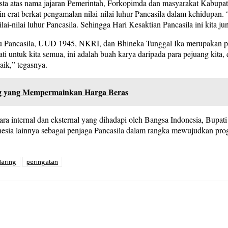
asta atas nama jajaran Pemerintah, Forkopimda dan masyarakat Kabup
n erat berkat pengamalan nilai-nilai luhur Pancasila dalam kehidupan.
ilai-nilai luhur Pancasila. Sehingga Hari Kesaktian Pancasila ini kita ju
aitu Pancasila, UUD 1945, NKRI, dan Bhineka Tunggal Ika merupakan 
i untuk kita semua, ini adalah buah karya daripada para pejuang kita, 
ik,” tegasnya.
g yang Mempermainkan Harga Beras
ara internal dan eksternal yang dihadapi oleh Bangsa Indonesia, Bupat
ia lainnya sebagai penjaga Pancasila dalam rangka mewujudkan prog
daring
peringatan