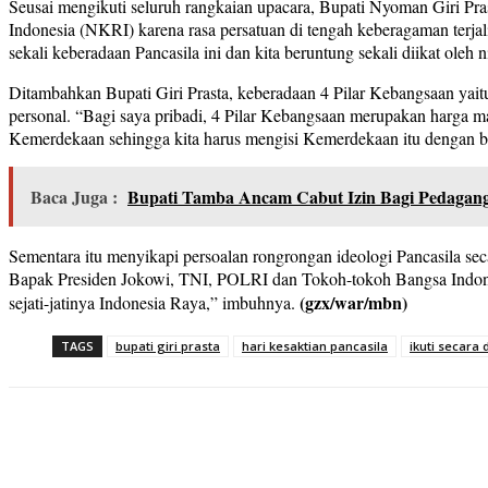
Seusai mengikuti seluruh rangkaian upacara, Bupati Nyoman Giri Pr
Indonesia (NKRI) karena rasa persatuan di tengah keberagaman terjali
sekali keberadaan Pancasila ini dan kita beruntung sekali diikat oleh n
Ditambahkan Bupati Giri Prasta, keberadaan 4 Pilar Kebangsaan y
personal. “Bagi saya pribadi, 4 Pilar Kebangsaan merupakan harga mat
Kemerdekaan sehingga kita harus mengisi Kemerdekaan itu dengan ba
Baca Juga :
Bupati Tamba Ancam Cabut Izin Bagi Pedagan
Sementara itu menyikapi persoalan rongrongan ideologi Pancasila sec
Bapak Presiden Jokowi, TNI, POLRI dan Tokoh-tokoh Bangsa Indones
(gzx/war/mbn)
sejati-jatinya Indonesia Raya,” imbuhnya.
TAGS
bupati giri prasta
hari kesaktian pancasila
ikuti secara 
Share